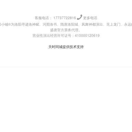
客服电话：
17737722816
更多电话
票小铺®为洛阳寻迹洛神赋、河图洛书、隋唐洛阳城、凤舞神都演出、无上龙门、永远
盛唐官方票务代理。
营业性演出经营许可证号：410000120619
天时同城提供技术支持