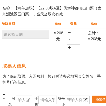
名称：【端午加场】【22:00场A区】凤舞神都演出门票（含
九洲池景区门票），当天当场次有效
游玩日期
单价
数量
总价
￥
208
总计：
元
￥
208
元
取票人信息
为了保证取票、入园顺利，预订时请务必填写真实姓名、手
机号码等信息。
姓
手
身份
添加多
名：
机
证