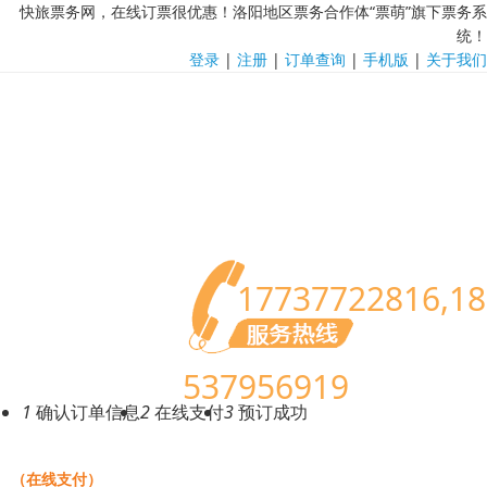
快旅票务网，在线订票很优惠！洛阳地区票务合作体“票萌”旗下票务系
统！
登录
|
注册
|
订单查询
|
手机版
|
关于我们
17737722816,18
537956919
1
确认订单信息
2
在线支付
3
预订成功
（在线支付）