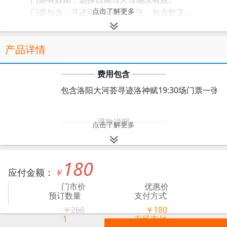
点击了解更多
门票包含：寻迹洛神赋门票一张，包含数字博物馆+寻迹剧场表演。
使用方式：持手机短信二维码前往剧场检票口检票入园或者刷身份证检票入园。仅限当天当场次有效。
平时退改政策：散客开场前提前30分钟以上可退单，过时不予退单，请合理安排观看时间。
产品详情
节假日退改政策：提前一天23:55分之前可退票，过时不予退票，请合理安排游玩时间！
免票政策：1.2米以下免票（特别小的小孩不建议携带），演出活动其余人群、证件无优惠！
费用包含
入场流程：提前到场--提前10分钟开始检票检票入场--二楼寻迹剧场观看演出--一楼数字博物馆参观（全程约1小时15分钟，其中寻迹剧场表演约45分钟，以上入场流程仅供参考，以演出当天入场流程为准，请提前到场，不要迟到。）
地址：洛阳市洛龙区金城寨街与通衢街交叉口东南大河荟（龙门高铁站西约900米）。
包含洛阳大河荟寻迹洛神赋19:30场门票一张
《寻迹洛神赋》购票须知
门票一经售出，视为同意并遵守“购票须知”，请您务必认真阅读以下内容，明确产品内容和使用规则。
退款说明
点击了解更多
1.平时提前15分钟排队检票即可；开场10分钟停止检票；本演出实行一人一票制；扫码检票入场，不支持身份证检票。
平时退改政策：散客开场前提前30分钟以上
2.每位购票观众可以携带一名身高不超过1.2米（含）的儿童入场，超过1.2米以上的儿童需购买全价票；监护人应保证儿童在演出期间的安全和秩序。
节假日退改政策：提前一天23:55分之前可
3.门票仅限观看对应日期、场次，请您在购票前仔细核对演出日期、时间和场次，确保购票信息准确无误。
180
4.开场前提前30分钟以上可退票，过时不予退票，节假日需提前一天以上退票，当天不接受退票。温馨提醒：购票后需合理安排日程，及时使用，以免造成损失！
应付金额：
￥
5.本演出为室内行浸式演出，全程没有座位。剧场灯光较暗，请注意脚下，听从工作人员指引，注意安全。
产品简介
门市价
优惠价
6.本演出包含激光、声电、烟雾等特效，孕妇、婴幼儿、患有心脏病、高血压等人群审慎评估自身情况，确保人身安全的前提下自愿购票。
预订数量
支付方式
7.由于版权原因，请勿携带照相机、摄像机、三脚架、柔光灯等有光源的专业摄影摄像设备入场。
￥
268
￥
180
8.为了观众的安全和剧场秩序，请勿携带折叠式自行车、踏板车、滑板车、滚轮鞋等代步工具入场观演。
1
在线支付