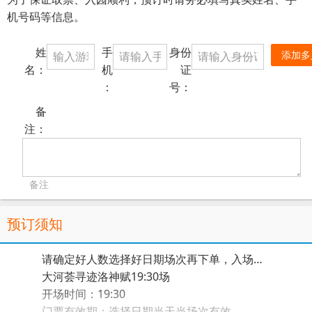
机号码等信息。
姓
手
身份
添加多
名：
机
证
：
号：
备
注：
备注
预订须知
请确定好人数选择好日期场次再下单，入场方式：收到电子票短信的，在检票口刷短信二维码或者身份证入场，未收到电子票短信的，刷身份证或者凭着身份证到游客中心纸质票检票入园。本票为演出票，仅限当天当场次使用！
大河荟寻迹洛神赋19:30场
开场时间：19:30
门票有效期：选择日期当天当场次有效。