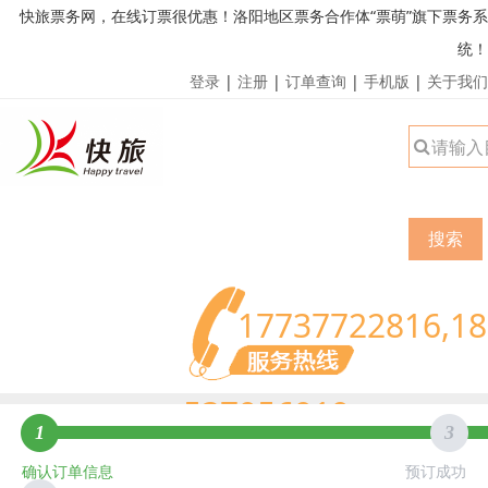
快旅票务网，在线订票很优惠！洛阳地区票务合作体“票萌”旗下票务系
统！
登录
|
注册
|
订单查询
|
手机版
|
关于我们
搜索
17737722816,18
537956919
1
3
确认订单信息
预订成功