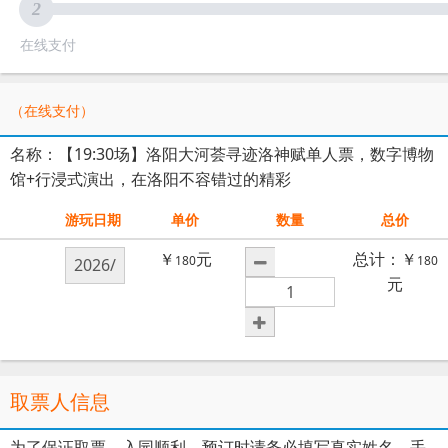
2
在线支付
（在线支付）
名称：【19:30场】洛阳大河荟寻迹洛神赋单人票，数字博物
馆+行浸式演出，在洛阳不容错过的精彩
游玩日期
单价
数量
总价
￥
元
总计：￥
180
180
元
取票人信息
为了保证取票、入园顺利，预订时请务必填写真实姓名、手