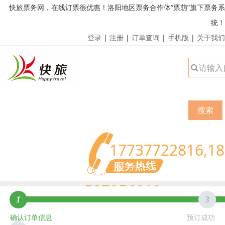
快旅票务网，在线订票很优惠！洛阳地区票务合作体“票萌”旗下票务系
统！
登录
|
注册
|
订单查询
|
手机版
|
关于我们
搜索
17737722816,18
537956919
1
3
确认订单信息
预订成功