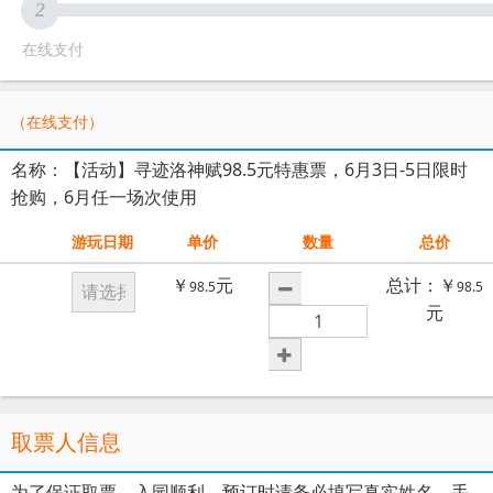
2
在线支付
（在线支付）
名称：【活动】寻迹洛神赋98.5元特惠票，6月3日-5日限时
抢购，6月任一场次使用
游玩日期
单价
数量
总价
￥
元
总计：￥
98.5
98.5
元
取票人信息
为了保证取票、入园顺利，预订时请务必填写真实姓名、手