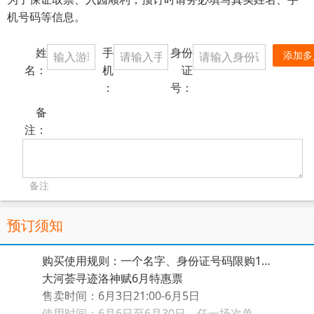
机号码等信息。
姓
手
身份
添加多
名：
机
证
：
号：
备
注：
备注
预订须知
购买使用规则：一个名字、身份证号码限购1张票，一单可订多人多张。支持护照、港澳通行证、台胞证下单。身份证购票的刷身份证检票入场，其他证件和无身份证儿童需要换票入场。6月6日-30日任一场次单人单次使用有效。
大河荟寻迹洛神赋6月特惠票
售卖时间：6月3日21:00-6月5日
使用时间：6月6日至6月30日，任一场次单次使用有效。