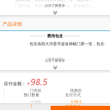
点击了解更多
门票包含：寻迹洛神赋门票一张，包含数字博物馆+寻迹剧场表演。
门票形式：订票成功会收到【洛阳大河荟】开头的电子票短信，购票成功如未收到短信，请及时联系票小铺客服核实。如出票成功未收到短信，系近期运营商短信管控，不影响正常使用。
使用方式：入场刷身份证检票，无身份证儿童、港澳台同胞、外宾到游客服务中心取票入园。
产品详情
退改规则：有效期内未使用可申请退单。
免票政策：1.2米以下免票（特别小的小孩不建议携带），演出活动其余人群、证件无优惠！
费用包含
入场流程：提前15分钟开始检票检票入场--二楼寻迹剧场观看演出--一楼数字博物馆参观（全程约1小时15分钟，其中寻迹剧场表演约45分钟，以上入场流程仅供参考，以演出当天入场流程为准，请提前到场，不要迟到。）
地址：洛阳市洛龙区金城寨街与通衢街交叉口东南大河荟（龙门高铁站西约900米）。
包含洛阳大河荟寻迹洛神赋门票一张，包含一
《寻迹洛神赋》购票须知
门票一经售出，视为同意并遵守“购票须知”，请您务必认真阅读以下内容，明确产品内容和使用规则。
退款说明
点击了解更多
1.平时提前15分钟排队检票即可；开场10分钟停止检票；本演出实行一人一票制；扫码检票入场，不支持身份证检票。
活动票有效期内未使用，可申请退单。
2.每位购票观众可以携带一名身高不超过1.2米（含）的儿童入场，超过1.2米以上的儿童需购买全价票；监护人应保证儿童在演出期间的安全和秩序。
3.门票仅限观看对应日期、场次，请您在购票前仔细核对演出日期、时间和场次，确保购票信息准确无误。
98.5
4.温馨提醒：购票后需合理安排日程，及时使用，以免造成损失！
产品简介
应付金额：
￥
5.本演出为室内行浸式演出，全程没有座位。剧场灯光较暗，请注意脚下，听从工作人员指引，注意安全。
门市价
优惠价
6.本演出包含激光、声电、烟雾等特效，孕妇、婴幼儿、患有心脏病、高血压等人群审慎评估自身情况，确保人身安全的前提下自愿购票。
预订数量
支付方式
洛阳大河荟项目《寻迹洛神赋》项目由全域行浸剧场
7.由于版权原因，请勿携带照相机、摄像机、三脚架、柔光灯等有光源的专业摄影摄像设备入场。
￥
268
￥
98.5
8.为了观众的安全和剧场秩序，请勿携带折叠式自行车、踏板车、滑板车、滚轮鞋等代步工具入场观演。
1
在线支付